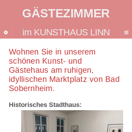
GÄSTEZIMMER
im KUNSTHAUS LINN
Wohnen Sie in unserem
schönen Kunst- und
Gästehaus am ruhigen,
idyllischen Marktplatz von Bad
Sobernheim.
Historisches Stadthaus: